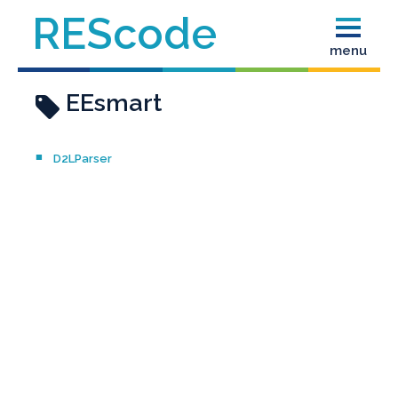
REScode
menu
EEsmart
D2LParser